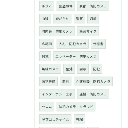
ルフィ
強盗事件
京都 防犯カメラ
山科
嫌がらせ
警察
通報
町内会 防犯カメラ
集音マイク
広範囲
入札 防犯カメラ
仕様書
対策
エレベーター 防犯カメラ
無線カメラ
屋外
開示
防犯
防犯登録
罰則
介護施設 防犯カメラ
インターホン 工事
店舗 防犯カメラ
セコム
防犯カメラ クラウド
呼び出しチャイム
有線