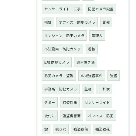
センサーライト 工事
防犯カメラ設置
指針
オフィス 防犯カメラ
比較
マンション 防犯カメラ
管理人
不法投棄 防犯カメラ
看板
BAR 防犯カメラ
資材置き場
防犯カメラ 盗難
広域強盗事件
強盗
事務所 防犯カメラ
監視
一軒家
ダミー
強盗対策
センサーライト
後付け
強盗傷害罪
オフィス 防犯
鍵
覗き穴
強盗致傷
強盗致死