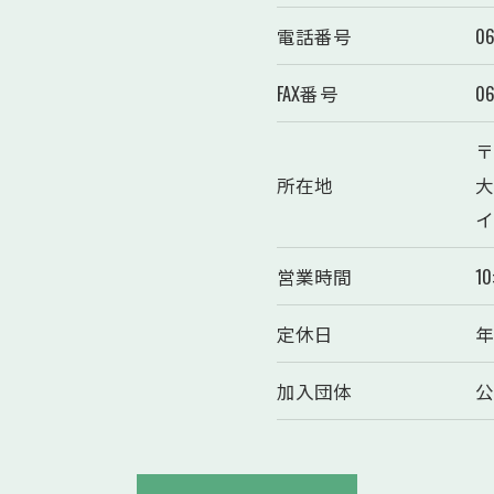
電話番号
06
FAX番号
06
〒
所在地
大
イ
営業時間
10
定休日
年
加入団体
公