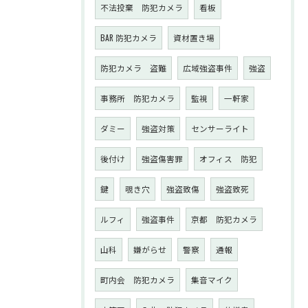
不法投棄 防犯カメラ
看板
BAR 防犯カメラ
資材置き場
防犯カメラ 盗難
広域強盗事件
強盗
事務所 防犯カメラ
監視
一軒家
ダミー
強盗対策
センサーライト
後付け
強盗傷害罪
オフィス 防犯
鍵
覗き穴
強盗致傷
強盗致死
ルフィ
強盗事件
京都 防犯カメラ
山科
嫌がらせ
警察
通報
町内会 防犯カメラ
集音マイク