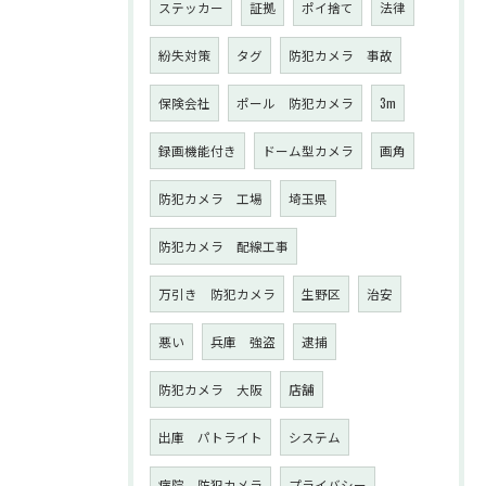
ステッカー
証拠
ポイ捨て
法律
紛失対策
タグ
防犯カメラ 事故
保険会社
ポール 防犯カメラ
3m
録画機能付き
ドーム型カメラ
画角
防犯カメラ 工場
埼玉県
防犯カメラ 配線工事
万引き 防犯カメラ
生野区
治安
悪い
兵庫 強盗
逮捕
防犯カメラ 大阪
店舗
出庫 パトライト
システム
病院 防犯カメラ
プライバシー