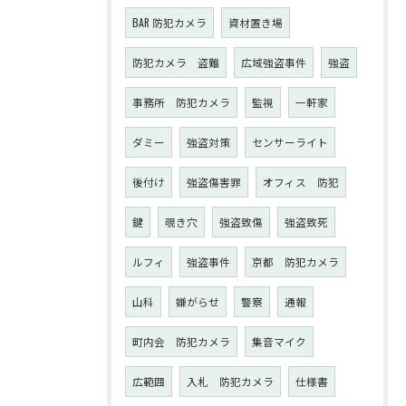
BAR 防犯カメラ
資材置き場
防犯カメラ 盗難
広域強盗事件
強盗
事務所 防犯カメラ
監視
一軒家
ダミー
強盗対策
センサーライト
後付け
強盗傷害罪
オフィス 防犯
鍵
覗き穴
強盗致傷
強盗致死
ルフィ
強盗事件
京都 防犯カメラ
山科
嫌がらせ
警察
通報
町内会 防犯カメラ
集音マイク
広範囲
入札 防犯カメラ
仕様書