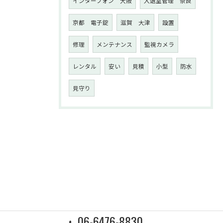
インターフォン 大阪
入退室管理 奈良
京都 電子錠
滋賀 大津
設置
修理
メンテナンス
監視カメラ
レンタル
安い
見積
小型
防水
見守り
06-6476-8830