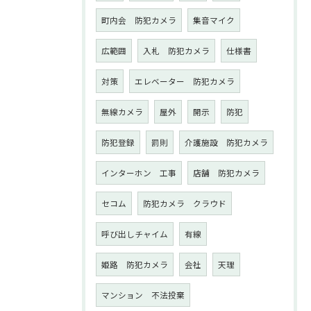
町内会 防犯カメラ
集音マイク
広範囲
入札 防犯カメラ
仕様書
対策
エレベーター 防犯カメラ
無線カメラ
屋外
開示
防犯
防犯登録
罰則
介護施設 防犯カメラ
インターホン 工事
店舗 防犯カメラ
セコム
防犯カメラ クラウド
呼び出しチャイム
有線
姫路 防犯カメラ
会社
天理
マンション 不法投棄