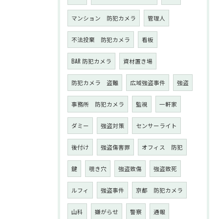
マンション 防犯カメラ
管理人
不法投棄 防犯カメラ
看板
BAR 防犯カメラ
資材置き場
防犯カメラ 盗難
広域強盗事件
強盗
事務所 防犯カメラ
監視
一軒家
ダミー
強盗対策
センサーライト
後付け
強盗傷害罪
オフィス 防犯
鍵
覗き穴
強盗致傷
強盗致死
ルフィ
強盗事件
京都 防犯カメラ
山科
嫌がらせ
警察
通報