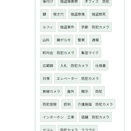
後付け
強盗傷害罪
オフィス 防犯
鍵
覗き穴
強盗致傷
強盗致死
ルフィ
強盗事件
京都 防犯カメラ
山科
嫌がらせ
警察
通報
町内会 防犯カメラ
集音マイク
広範囲
入札 防犯カメラ
仕様書
対策
エレベーター 防犯カメラ
無線カメラ
屋外
開示
防犯
防犯登録
罰則
介護施設 防犯カメラ
インターホン 工事
店舗 防犯カメラ
セコム
防犯カメラ クラウド