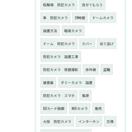
駐輪場 防犯カメラ
見せてもらう
車 防犯カメラ
24時間
ドームカメラ
設置方法
暗視カメラ
ドーム 防犯カメラ
カバー
当て逃げ
防犯カメラ 設置工事
防犯カメラ 夜間撮影
赤外線
盗難
被害届
ダミーカメラ 設置
防犯カメラ スマホ
電源
SDカード録画
WiFiカメラ
販売
大阪 防犯カメラ
インターホン
交換