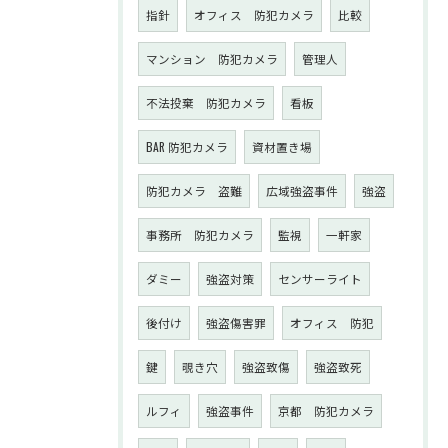
指針
オフィス 防犯カメラ
比較
マンション 防犯カメラ
管理人
不法投棄 防犯カメラ
看板
BAR 防犯カメラ
資材置き場
防犯カメラ 盗難
広域強盗事件
強盗
事務所 防犯カメラ
監視
一軒家
ダミー
強盗対策
センサーライト
後付け
強盗傷害罪
オフィス 防犯
鍵
覗き穴
強盗致傷
強盗致死
ルフィ
強盗事件
京都 防犯カメラ