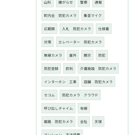
山科
嫌がらせ
警察
通報
町内会 防犯カメラ
集音マイク
広範囲
入札 防犯カメラ
仕様書
対策
エレベーター 防犯カメラ
無線カメラ
屋外
開示
防犯
防犯登録
罰則
介護施設 防犯カメラ
インターホン 工事
店舗 防犯カメラ
セコム
防犯カメラ クラウド
呼び出しチャイム
有線
姫路 防犯カメラ
会社
天理
マンション 不法投棄