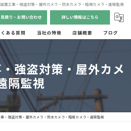
ラ設置工事・強盗対策・屋外カメラ・防水カメラ・暗視カメラ・遠隔監視
料見積り・お問い合わせ
詳しい情報はこちら
よくある質問
当社の特徴
店舗概要
ブログ
兵庫のセキュリティ
事・強盗対策・屋外カメ
京都のセキュリティ
遠隔監視
奈良のセキュリティ
滋賀のセキュリティ
和歌山のセキュリティ
工事・強盗対策・屋外カメラ・防水カメラ・暗視カメラ・遠隔監視