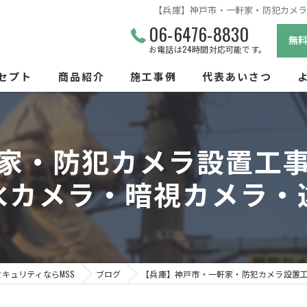
【兵庫】神戸市・一軒家・防犯カメ
06-6476-8830
無
お電話は24時間対応可能です。
セプト
商品紹介
施工事例
代表あいさつ
ビス
家・防犯カメラ設置工
水カメラ・暗視カメラ・
キュリティならMSS
ブログ
【兵庫】神戸市・一軒家・防犯カメラ設置