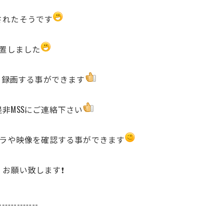
されたそうです
設置しました
月録画する事ができます
非MSSにご連絡下さい
メラや映像を確認する事ができます
お願い致します❗️
-------------