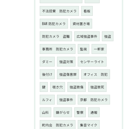
不法投棄 防犯カメラ
看板
BAR 防犯カメラ
資材置き場
防犯カメラ 盗難
広域強盗事件
強盗
事務所 防犯カメラ
監視
一軒家
ダミー
強盗対策
センサーライト
後付け
強盗傷害罪
オフィス 防犯
鍵
覗き穴
強盗致傷
強盗致死
ルフィ
強盗事件
京都 防犯カメラ
山科
嫌がらせ
警察
通報
町内会 防犯カメラ
集音マイク