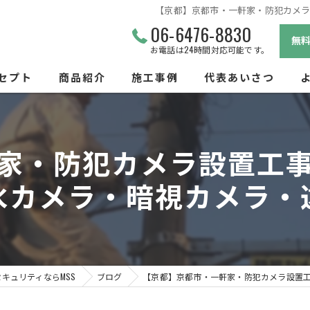
【京都】京都市・一軒家・防犯カメ
06-6476-8830
無
お電話は24時間対応可能です。
セプト
商品紹介
施工事例
代表あいさつ
ビス
家・防犯カメラ設置工
水カメラ・暗視カメラ・
キュリティならMSS
ブログ
【京都】京都市・一軒家・防犯カメラ設置