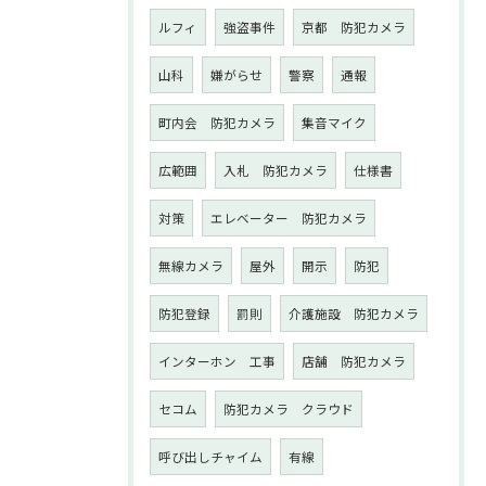
ルフィ
強盗事件
京都 防犯カメラ
山科
嫌がらせ
警察
通報
町内会 防犯カメラ
集音マイク
広範囲
入札 防犯カメラ
仕様書
対策
エレベーター 防犯カメラ
無線カメラ
屋外
開示
防犯
防犯登録
罰則
介護施設 防犯カメラ
インターホン 工事
店舗 防犯カメラ
セコム
防犯カメラ クラウド
呼び出しチャイム
有線