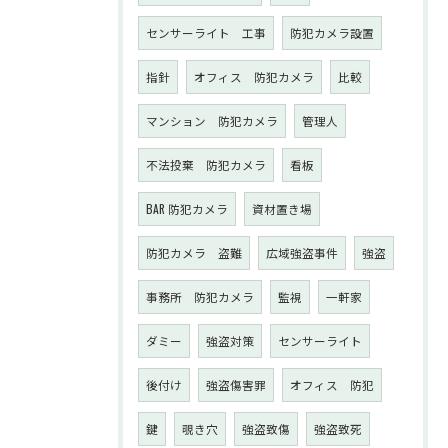
センサーライト 工事
防犯カメラ設置
指針
オフィス 防犯カメラ
比較
マンション 防犯カメラ
管理人
不法投棄 防犯カメラ
看板
BAR 防犯カメラ
資材置き場
防犯カメラ 盗難
広域強盗事件
強盗
事務所 防犯カメラ
監視
一軒家
ダミー
強盗対策
センサーライト
後付け
強盗傷害罪
オフィス 防犯
鍵
覗き穴
強盗致傷
強盗致死