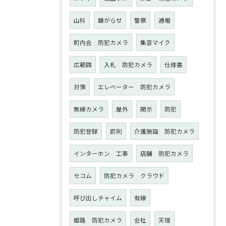
山科
嫌がらせ
警察
通報
町内会 防犯カメラ
集音マイク
広範囲
入札 防犯カメラ
仕様書
対策
エレベーター 防犯カメラ
無線カメラ
屋外
開示
防犯
防犯登録
罰則
介護施設 防犯カメラ
インターホン 工事
店舗 防犯カメラ
セコム
防犯カメラ クラウド
呼び出しチャイム
有線
姫路 防犯カメラ
会社
天理