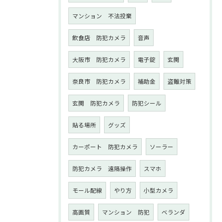
マンション 不法投棄
飲食店 防犯カメラ
音声
大阪市 防犯カメラ
電子錠
玄関
奈良市 防犯カメラ
補助金
盗難対策
玄関 防犯カメラ
防犯シール
貼る場所
グッズ
カーポート 防犯カメラ
ソーラー
防犯カメラ 遠隔操作
スマホ
モール配線
やり方
小型カメラ
高画質
マンション 防犯
ベランダ