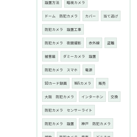
設置方法
暗視カメラ
ドーム 防犯カメラ
カバー
当て逃げ
防犯カメラ 設置工事
防犯カメラ 夜間撮影
赤外線
盗難
被害届
ダミーカメラ 設置
防犯カメラ スマホ
電源
SDカード録画
WiFiカメラ
販売
大阪 防犯カメラ
インターホン
交換
防犯カメラ センサーライト
防犯カメラ 設置
神戸 防犯カメラ
補助
防犯カメラ 音声
どこまで