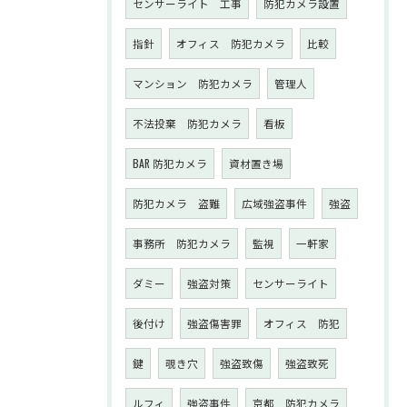
センサーライト 工事
防犯カメラ設置
指針
オフィス 防犯カメラ
比較
マンション 防犯カメラ
管理人
不法投棄 防犯カメラ
看板
BAR 防犯カメラ
資材置き場
防犯カメラ 盗難
広域強盗事件
強盗
事務所 防犯カメラ
監視
一軒家
ダミー
強盗対策
センサーライト
後付け
強盗傷害罪
オフィス 防犯
鍵
覗き穴
強盗致傷
強盗致死
ルフィ
強盗事件
京都 防犯カメラ