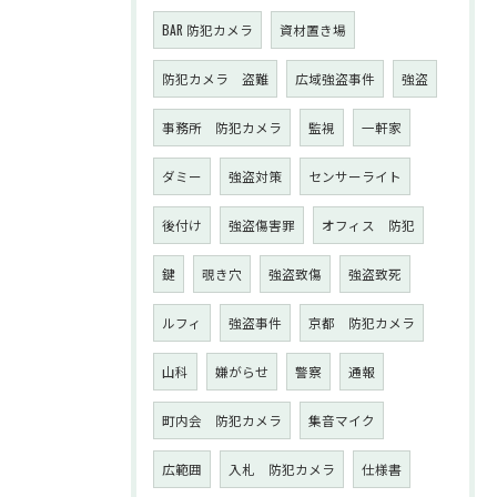
BAR 防犯カメラ
資材置き場
防犯カメラ 盗難
広域強盗事件
強盗
事務所 防犯カメラ
監視
一軒家
ダミー
強盗対策
センサーライト
後付け
強盗傷害罪
オフィス 防犯
鍵
覗き穴
強盗致傷
強盗致死
ルフィ
強盗事件
京都 防犯カメラ
山科
嫌がらせ
警察
通報
町内会 防犯カメラ
集音マイク
広範囲
入札 防犯カメラ
仕様書