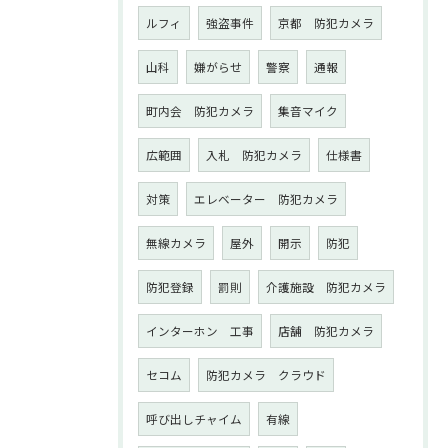
ルフィ
強盗事件
京都 防犯カメラ
山科
嫌がらせ
警察
通報
町内会 防犯カメラ
集音マイク
広範囲
入札 防犯カメラ
仕様書
対策
エレベーター 防犯カメラ
無線カメラ
屋外
開示
防犯
防犯登録
罰則
介護施設 防犯カメラ
インターホン 工事
店舗 防犯カメラ
セコム
防犯カメラ クラウド
呼び出しチャイム
有線