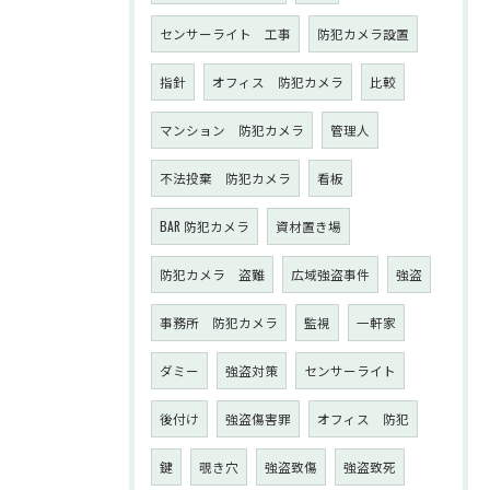
センサーライト 工事
防犯カメラ設置
指針
オフィス 防犯カメラ
比較
マンション 防犯カメラ
管理人
不法投棄 防犯カメラ
看板
BAR 防犯カメラ
資材置き場
防犯カメラ 盗難
広域強盗事件
強盗
事務所 防犯カメラ
監視
一軒家
ダミー
強盗対策
センサーライト
後付け
強盗傷害罪
オフィス 防犯
鍵
覗き穴
強盗致傷
強盗致死