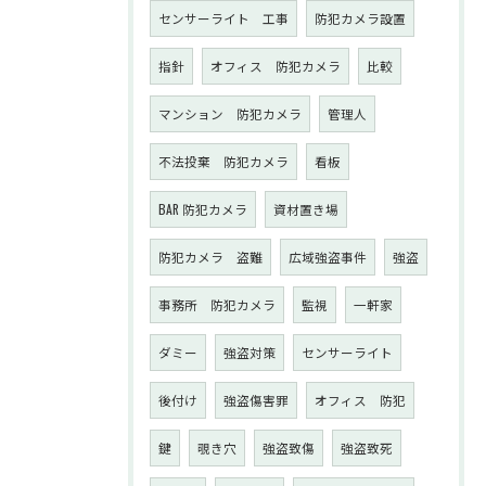
センサーライト 工事
防犯カメラ設置
指針
オフィス 防犯カメラ
比較
マンション 防犯カメラ
管理人
不法投棄 防犯カメラ
看板
BAR 防犯カメラ
資材置き場
防犯カメラ 盗難
広域強盗事件
強盗
事務所 防犯カメラ
監視
一軒家
ダミー
強盗対策
センサーライト
後付け
強盗傷害罪
オフィス 防犯
鍵
覗き穴
強盗致傷
強盗致死