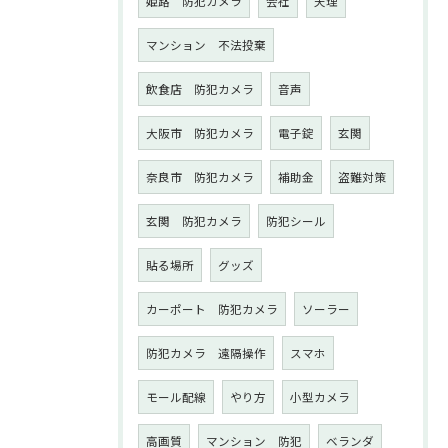
姫路 防犯カメラ
会社
天理
マンション 不法投棄
飲食店 防犯カメラ
音声
大阪市 防犯カメラ
電子錠
玄関
奈良市 防犯カメラ
補助金
盗難対策
玄関 防犯カメラ
防犯シール
貼る場所
グッズ
カーポート 防犯カメラ
ソーラー
防犯カメラ 遠隔操作
スマホ
モール配線
やり方
小型カメラ
高画質
マンション 防犯
ベランダ