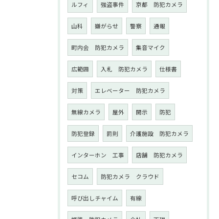
ルフィ
強盗事件
京都 防犯カメラ
山科
嫌がらせ
警察
通報
町内会 防犯カメラ
集音マイク
広範囲
入札 防犯カメラ
仕様書
対策
エレベーター 防犯カメラ
無線カメラ
屋外
開示
防犯
防犯登録
罰則
介護施設 防犯カメラ
インターホン 工事
店舗 防犯カメラ
セコム
防犯カメラ クラウド
呼び出しチャイム
有線