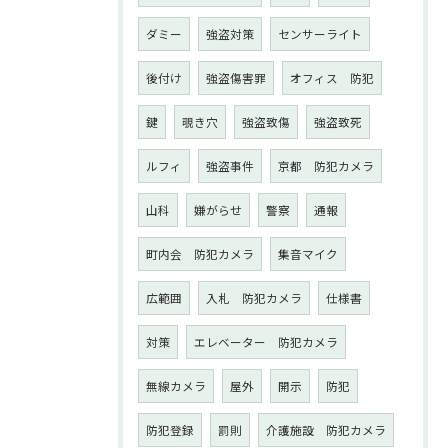
ダミー
強盗対策
センサーライト
後付け
強盗傷害罪
オフィス 防犯
鍵
覗き穴
強盗致傷
強盗致死
ルフィ
強盗事件
京都 防犯カメラ
山科
嫌がらせ
警察
通報
町内会 防犯カメラ
集音マイク
広範囲
入札 防犯カメラ
仕様書
対策
エレベーター 防犯カメラ
無線カメラ
屋外
開示
防犯
防犯登録
罰則
介護施設 防犯カメラ