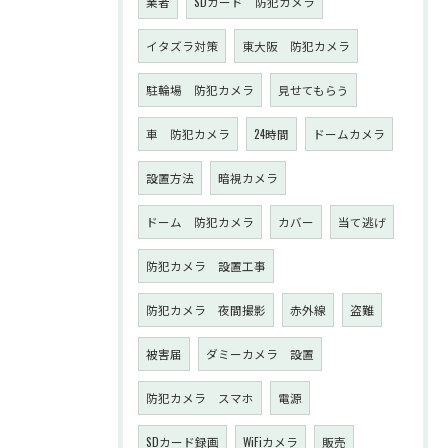
業者
SDカード 防犯カメラ
イタズラ対策
東大阪 防犯カメラ
駐輪場 防犯カメラ
見せてもらう
車 防犯カメラ
24時間
ドームカメラ
設置方法
暗視カメラ
ドーム 防犯カメラ
カバー
当て逃げ
防犯カメラ 設置工事
防犯カメラ 夜間撮影
赤外線
盗難
被害届
ダミーカメラ 設置
防犯カメラ スマホ
電源
SDカード録画
WiFiカメラ
販売