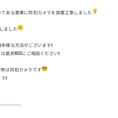
いてある倉庫に防犯カメラを設置工事しました
しました
多様な方法がございます❗️
是非MSSにご相談ください❗️
対策は防犯カメラです
❗️
-------------