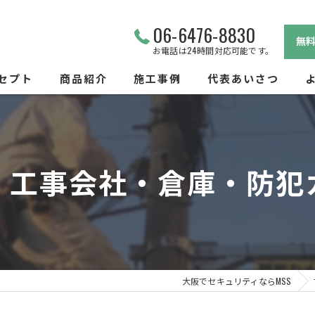
06-6476-8830
無
お電話は24時間対応可能です。
セプト
商品紹介
施工事例
代表あいさつ
ビス
・工事会社・倉庫・防犯
大阪でセキュリティならMSS