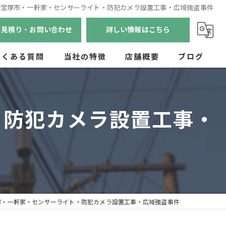
】宝塚市・一軒家・センサーライト・防犯カメラ設置工事・広域強盗事件
料見積り・お問い合わせ
詳しい情報はこちら
よくある質問
当社の特徴
店舗概要
ブログ
兵庫のセキュリティ
・防犯カメラ設置工事・
京都のセキュリティ
奈良のセキュリティ
滋賀のセキュリティ
和歌山のセキュリティ
市・一軒家・センサーライト・防犯カメラ設置工事・広域強盗事件