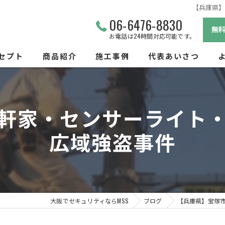
【兵庫県
06-6476-8830
無
お電話は24時間対応可能です。
セプト
商品紹介
施工事例
代表あいさつ
ビス
軒家・センサーライト
広域強盗事件
大阪でセキュリティならMSS
ブログ
【兵庫県】宝塚