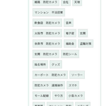
姫路 防犯カメラ
会社
天理
マンション 不法投棄
飲食店 防犯カメラ
音声
大阪市 防犯カメラ
電子錠
玄関
奈良市 防犯カメラ
補助金
盗難対策
玄関 防犯カメラ
防犯シール
貼る場所
グッズ
カーポート 防犯カメラ
ソーラー
防犯カメラ 遠隔操作
スマホ
モール配線
やり方
小型カメラ
高画質
マンション 防犯
ベランダ