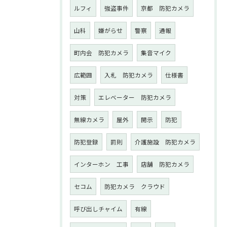
ルフィ
強盗事件
京都 防犯カメラ
山科
嫌がらせ
警察
通報
町内会 防犯カメラ
集音マイク
広範囲
入札 防犯カメラ
仕様書
対策
エレベーター 防犯カメラ
無線カメラ
屋外
開示
防犯
防犯登録
罰則
介護施設 防犯カメラ
インターホン 工事
店舗 防犯カメラ
セコム
防犯カメラ クラウド
呼び出しチャイム
有線