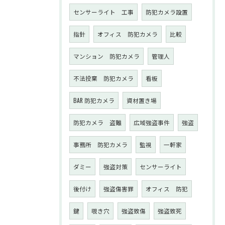
センサーライト 工事
防犯カメラ設置
指針
オフィス 防犯カメラ
比較
マンション 防犯カメラ
管理人
不法投棄 防犯カメラ
看板
BAR 防犯カメラ
資材置き場
防犯カメラ 盗難
広域強盗事件
強盗
事務所 防犯カメラ
監視
一軒家
ダミー
強盗対策
センサーライト
後付け
強盗傷害罪
オフィス 防犯
鍵
覗き穴
強盗致傷
強盗致死